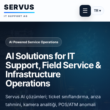
SERVUS
☰
TR ▾
IT SUPPORT AG
AI Powered Service Operations
AI Solutions for IT
Support, Field Service &
Infrastructure
Operations
Servus AI çözümleri; ticket sınıflandırma, arıza
tahmini, kamera analitiği, POS/ATM anomali